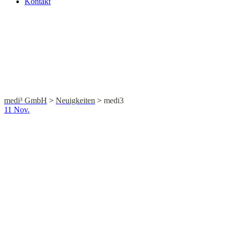
Kontakt
medi3
medi³ GmbH
>
Neuigkeiten
>
medi3
11
Nov.